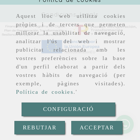
Condicions legals
Aquest lloc web utilitza cookies
pròpies i de tercers que permeten
millorar la usabilitat de navegació,
analitzar l'ús del web i mostrar
publicitat relacionada amb les
vostres preferències sobre la base
d'un perfil elaborat a partir dels
vostres hàbits de navegació (per
exemple, pàgines visitades).
Política de cookies
.'
CONFIGURACIÓ
REBUTJAR
ACCEPTAR