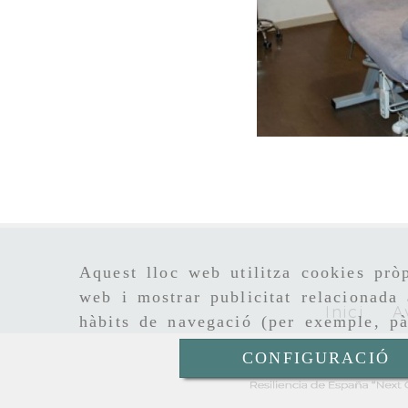
dsc 0298
Aquest lloc web utilitza cookies pròp
web i mostrar publicitat relacionada 
Inici
A
hàbits de navegació (per exemple, pà
CONFIGURACIÓ