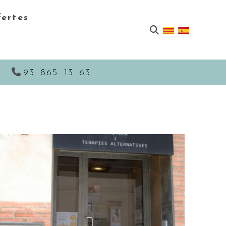
ertes
a
93 865 13 63