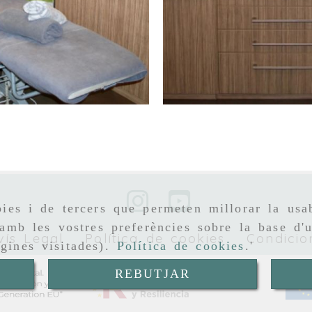
Productes...
Ampliar
ies i de tercers que permeten millorar la usab
amb les vostres preferències sobre la base d'u
vís Legal
Política de cookies
Condicio
gines visitades).
Política de cookies
.'
REBUTJAR