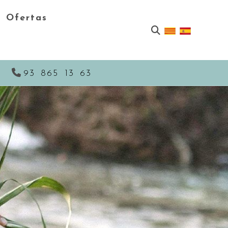
Ofertas
a
93 865 13 63