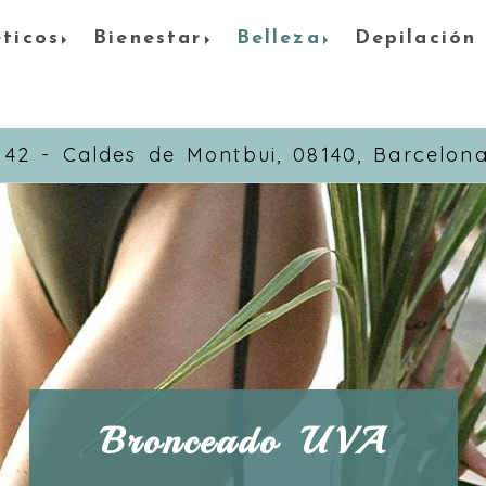
éticos
Bienestar
Belleza
Depilación
, 42 -
Caldes de Montbui,
08140,
Barcelon
Bronceado UVA