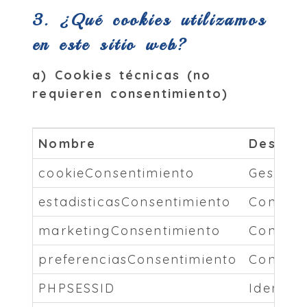
3. ¿Qué cookies utilizamos
en este sitio web?
a) Cookies técnicas (no
requieren consentimiento)
Nombre
Descrip
cookieConsentimiento
Gestion
estadisticasConsentimiento
Control
marketingConsentimiento
Control
preferenciasConsentimiento
Control
PHPSESSID
Identifi